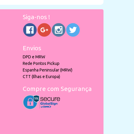
Siga-nos !
Envios
DPD e MRW
Rede Pontos Pickup
Espanha Peninsular (MRW)
CTT (Ilhas e Europa)
Compre com Segurança