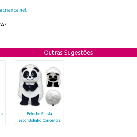
crianca.net
RA?
Outras Sugestões
da
Peluche Panda
escondidinho Concentra