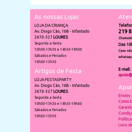
As nossas Lojas
Aten
LOJA DA CRIANÇA
Telefo
219 8
Av. Diogo Cão, 16B - Infantado
2670-327
LOURES
Chamada 
Segunda a Sexta
Das 10
10h00-13h30 e 14h30-19h00
Caso não
Sábados e Feriados
whatsap
10h00-13h30
E-mail:
Artigos de Festa
apoio@
LOJA FESTASPARTY
Av. Diogo Cão, 16B - Infantado
Apoi
2670-327
LOURES
Envios
Segunda a Sexta
Como E
10h00-13h30 e 14h30-19h00
Garant
Sábados e Feriados
Condiç
10h00-13h30
Polític
Livro 