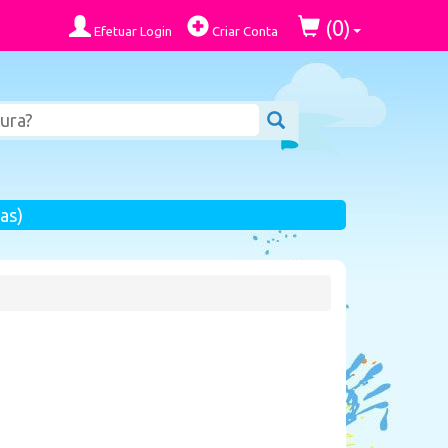
0
(
)
Efetuar Login
Criar Conta
as)