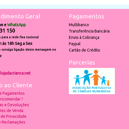
dimento Geral
Pagamentos
ne e
WhatsApp
Multibanco
31 150
Transferência Bancária
Envio à Cobrança
para a rede fixa nacional
h às 18h Seg a Sex
Paypal
 consiga ligação deixe mensagem no
Cartão de Crédito
p
Parcerias
lojadacrianca.net
o ao Cliente
 e Pagamentos
ncomendar ?
ias e Devoluções
ões de Venda
a de Privacidade
de Reclamações