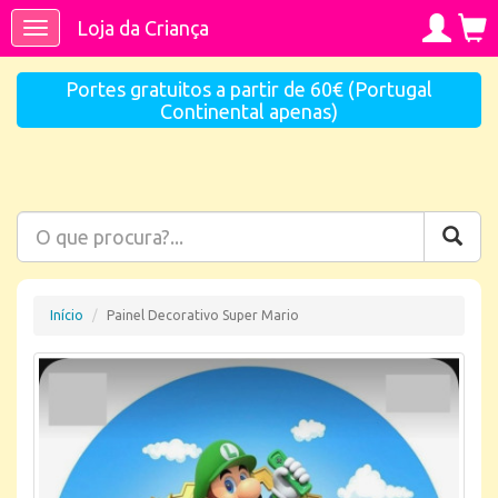
Loja da Criança
Toggle
navigation
Portes gratuitos a partir de 60€ (Portugal
Continental apenas)
Início
Painel Decorativo Super Mario