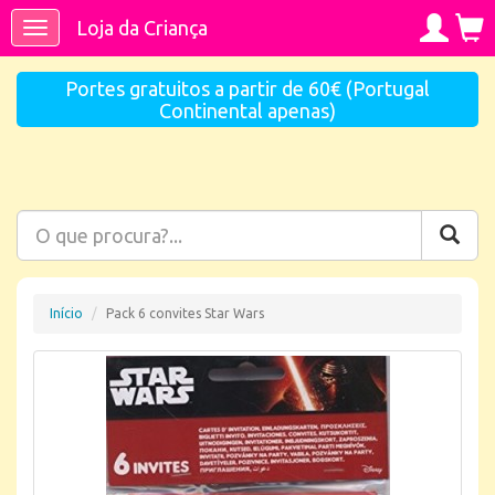
Loja da Criança
Toggle
navigation
Portes gratuitos a partir de 60€ (Portugal
Continental apenas)
Início
Pack 6 convites Star Wars