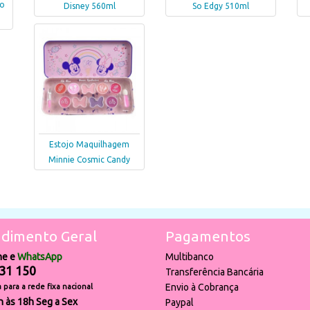
co
Disney 560ml
So Edgy 510ml
Estojo Maquilhagem
Minnie Cosmic Candy
dimento Geral
Pagamentos
ne e
WhatsApp
Multibanco
31 150
Transferência Bancária
Envio à Cobrança
para a rede fixa nacional
h às 18h Seg a Sex
Paypal