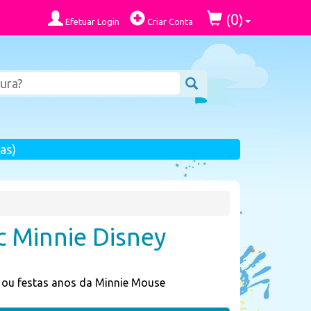
0
(
)
Efetuar Login
Criar Conta
as)
ic Minnie Disney
ic ou festas anos da Minnie Mouse