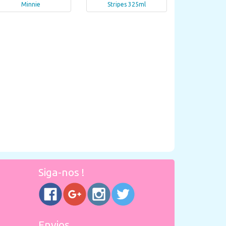
Minnie
Stripes 325ml
Siga-nos !
Envios