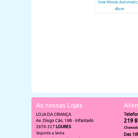
love Minnie Automati
48cm
As nossas Lojas
Aten
LOJA DA CRIANÇA
Telefo
219 8
Av. Diogo Cão, 16B - Infantado
2670-327
LOURES
Chamada 
Segunda a Sexta
Das 10