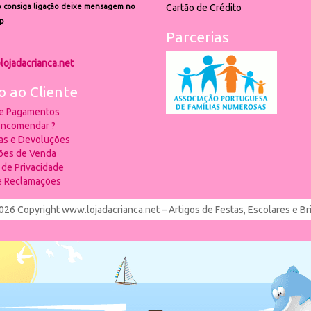
 consiga ligação deixe mensagem no
Cartão de Crédito
p
Parcerias
lojadacrianca.net
o ao Cliente
 e Pagamentos
ncomendar ?
ias e Devoluções
ões de Venda
a de Privacidade
de Reclamações
026 Copyright www.lojadacrianca.net – Artigos de Festas, Escolares e B