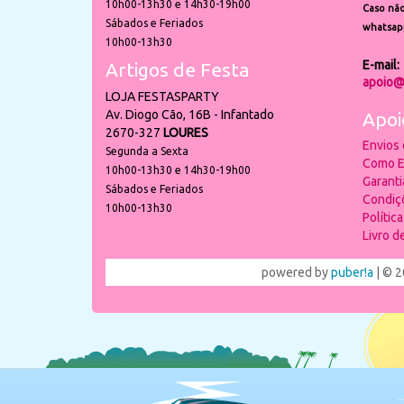
10h00-13h30 e 14h30-19h00
Caso não
Sábados e Feriados
whatsap
10h00-13h30
E-mail:
Artigos de Festa
apoio@
LOJA FESTASPARTY
Av. Diogo Cão, 16B - Infantado
Apoi
2670-327
LOURES
Envios
Segunda a Sexta
Como E
10h00-13h30 e 14h30-19h00
Garant
Sábados e Feriados
Condiç
10h00-13h30
Polític
Livro 
powered by
puber!a
| © 2