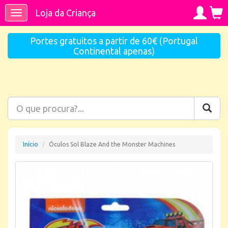
Loja da Criança
Toggle
navigation
Portes gratuitos a partir de 60€ (Portugal
Continental apenas)
Início
Óculos Sol Blaze And the Monster Machines