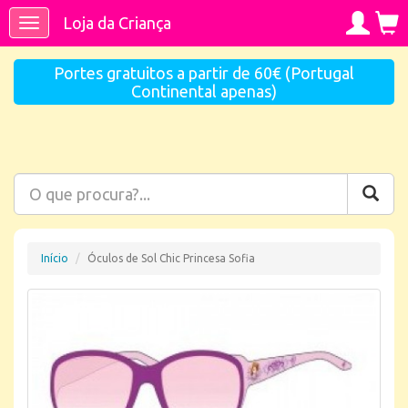
Loja da Criança
Toggle
navigation
Portes gratuitos a partir de 60€ (Portugal
Continental apenas)
Início
Óculos de Sol Chic Princesa Sofia