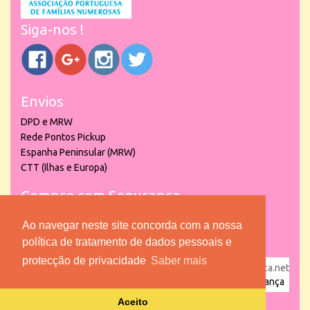
Siga-nos !
Envios
DPD e MRW
Rede Pontos Pickup
Espanha Peninsular (MRW)
CTT (Ilhas e Europa)
Compre com Segurança
Ao navegar neste site concorda com a nossa
política de tratamento de dados pessoais e
protecção de privacidade
Saber mais
powered by
puber!a
| © 2026 Copyright www.lojadacrianca.net
– Artigos de Festas, Escolares e Brinquedos |
Loja da Criança
Aceito