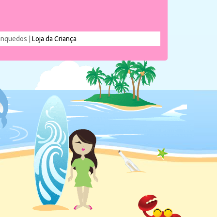
rinquedos |
Loja da Criança