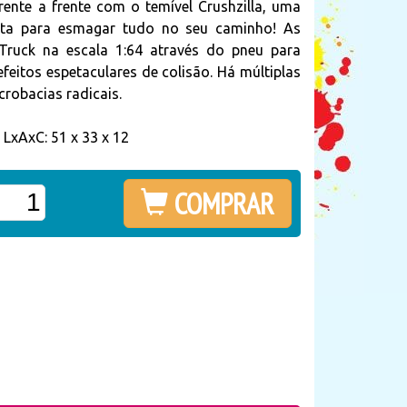
nte a frente com o temível Crushzilla, uma
onta para esmagar tudo no seu caminho! As
Truck na escala 1:64 através do pneu para
efeitos espetaculares de colisão. Há múltiplas
acrobacias radicais.
LxAxC: 51 x 33 x 12
COMPRAR