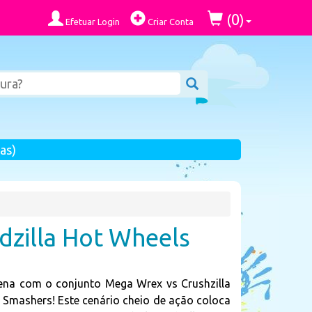
0
(
)
Efetuar Login
Criar Conta
as)
dzilla Hot Wheels
ena com o conjunto Mega Wrex vs Crushzilla
Smashers! Este cenário cheio de ação coloca