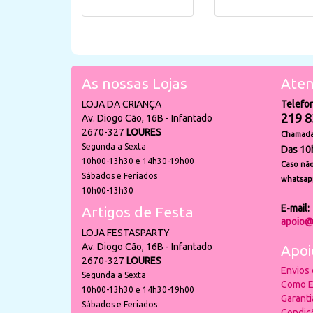
As nossas Lojas
Aten
LOJA DA CRIANÇA
Telefo
219 8
Av. Diogo Cão, 16B - Infantado
2670-327
LOURES
Chamada 
Segunda a Sexta
Das 10
10h00-13h30 e 14h30-19h00
Caso não
Sábados e Feriados
whatsap
10h00-13h30
E-mail:
Artigos de Festa
apoio@
LOJA FESTASPARTY
Av. Diogo Cão, 16B - Infantado
Apoi
2670-327
LOURES
Envios
Segunda a Sexta
Como E
10h00-13h30 e 14h30-19h00
Garant
Sábados e Feriados
Condiç