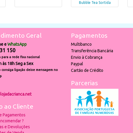
Bubble Tea Sortida
dimento Geral
Pagamentos
ne e
WhatsApp
Multibanco
31 150
Transferência Bancária
Envio à Cobrança
para a rede fixa nacional
h às 18h Seg a Sex
Paypal
 consiga ligação deixe mensagem no
Cartão de Crédito
p
Parcerias
lojadacrianca.net
o ao Cliente
 e Pagamentos
ncomendar ?
ias e Devoluções
ões de Venda