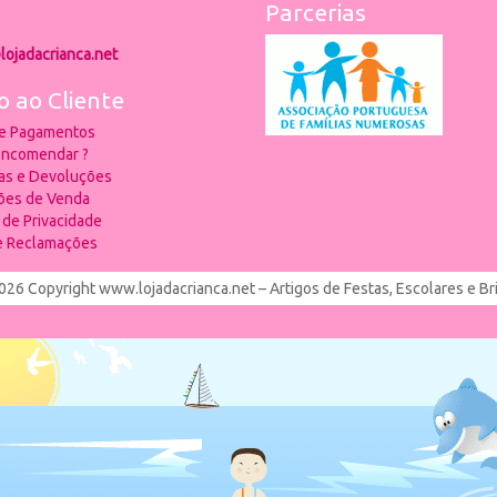
Parcerias
lojadacrianca.net
o ao Cliente
 e Pagamentos
ncomendar ?
ias e Devoluções
ões de Venda
a de Privacidade
de Reclamações
026 Copyright www.lojadacrianca.net – Artigos de Festas, Escolares e B