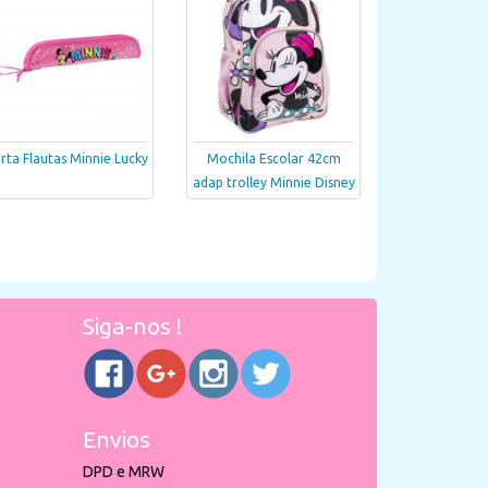
rta Flautas Minnie Lucky
Mochila Escolar 42cm
adap trolley Minnie Disney
Siga-nos !
Envios
DPD e MRW