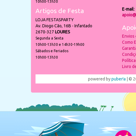
10h00-13h30
E-mail:
Artigos de Festa
apoio@
LOJA FESTASPARTY
Av. Diogo Cão, 16B - Infantado
Apoi
2670-327
LOURES
Envios
Segunda a Sexta
Como E
10h00-13h30 e 14h30-19h00
Garant
Sábados e Feriados
Condiç
10h00-13h30
Polític
Livro 
powered by
puber!a
| © 2