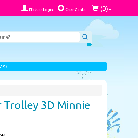
0
(
)
Efetuar Login
Criar Conta
as)
r Trolley 3D Minnie
se