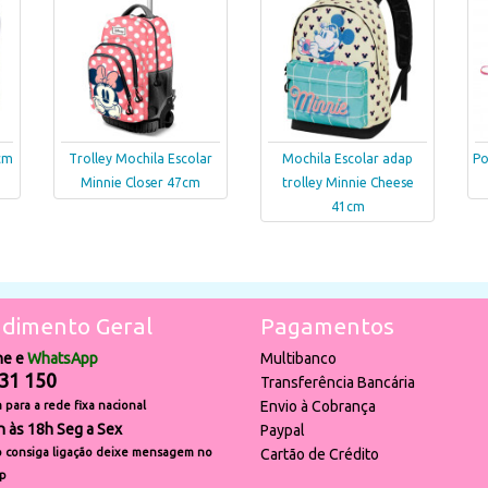
cm
Trolley Mochila Escolar
Mochila Escolar adap
Po
Minnie Closer 47cm
trolley Minnie Cheese
41cm
dimento Geral
Pagamentos
ne e
WhatsApp
Multibanco
31 150
Transferência Bancária
Envio à Cobrança
para a rede fixa nacional
h às 18h Seg a Sex
Paypal
 consiga ligação deixe mensagem no
Cartão de Crédito
p