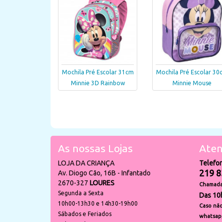
Mochila Pré Escolar 31cm
Mochila Pré Escolar 30
Minnie 3D Rainbow
Minnie Mouse
As nossas Lojas
Aten
LOJA DA CRIANÇA
Telefo
219 8
Av. Diogo Cão, 16B - Infantado
2670-327
LOURES
Chamada 
Segunda a Sexta
Das 10
10h00-13h30 e 14h30-19h00
Caso não
Sábados e Feriados
whatsap