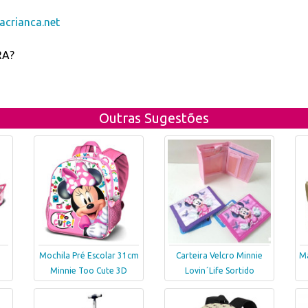
crianca.net
RA?
Outras Sugestões
Mochila Pré Escolar 31cm
Carteira Velcro Minnie
Ma
Minnie Too Cute 3D
Lovin´Life Sortido