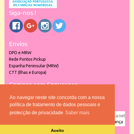
Siga-nos !
Envios
DPD e MRW
Rede Pontos Pickup
Espanha Peninsular (MRW)
CTT (Ilhas e Europa)
Compre com Segurança
Ao navegar neste site concorda com a nossa
política de tratamento de dados pessoais e
protecção de privacidade
Saber mais
powered by
puber!a
| © 2026 Copyright www.lojadacrianca.net
– Artigos de Festas, Escolares e Brinquedos |
Loja da Criança
Aceito