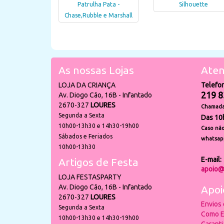
Patrulha Pata -
Silhouette
Chase,Rubble e Marshall
As nossas Lojas
Aten
LOJA DA CRIANÇA
Telefo
219 8
Av. Diogo Cão, 16B - Infantado
2670-327
LOURES
Chamada 
Segunda a Sexta
Das 10
10h00-13h30 e 14h30-19h00
Caso não
Sábados e Feriados
whatsap
10h00-13h30
E-mail:
Artigos de Festa
apoio@
LOJA FESTASPARTY
Av. Diogo Cão, 16B - Infantado
Apoi
2670-327
LOURES
Envios
Segunda a Sexta
Como E
10h00-13h30 e 14h30-19h00