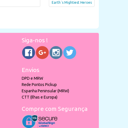
Earth´s Mightiest Heroes
Siga-nos !
Envios
DPD e MRW
Rede Pontos Pickup
Espanha Peninsular (MRW)
CTT (Ilhas e Europa)
Compre com Segurança