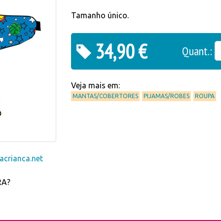
Tamanho único.
34,90 €
Quant.:
Veja mais em:
MANTAS/COBERTORES
PIJAMAS/ROBES
ROUPA
crianca.net
RA?