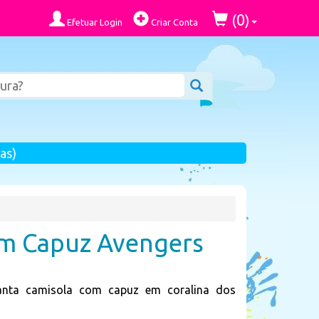
0
(
)
Efetuar Login
Criar Conta
as)
m Capuz Avengers
anta camisola com capuz em coralina dos