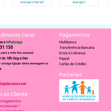
Avengers Marvel
Avengers
dimento Geral
Pagamentos
ne e
WhatsApp
Multibanco
31 150
Transferência Bancária
Envio à Cobrança
para a rede fixa nacional
h às 18h Seg a Sex
Paypal
 consiga ligação deixe mensagem no
Cartão de Crédito
p
Parcerias
lojadacrianca.net
o ao Cliente
 e Pagamentos
ncomendar ?