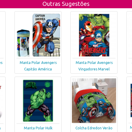
Outras Sugestões
es
Manta Polar Avengers
Manta Polar Avengers
Capitão América
Vingadores Marvel
M
s
Manta Polar Hulk
Colcha Edredon Verão