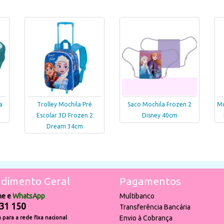
a
Trolley Mochila Pré
Saco Mochila Frozen 2
Mo
Escolar 3D Frozen 2
Disney 40cm
Dream 34cm
dimento Geral
Pagamentos
ne e
WhatsApp
Multibanco
31 150
Transferência Bancária
Envio à Cobrança
para a rede fixa nacional