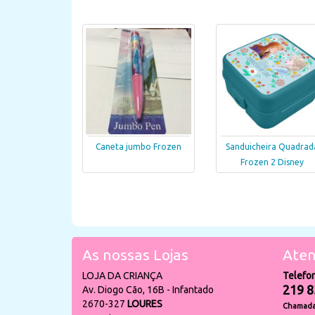
Caneta jumbo Frozen
Sanduicheira Quadrad
Frozen 2 Disney
As nossas Lojas
Aten
LOJA DA CRIANÇA
Telefo
219 8
Av. Diogo Cão, 16B - Infantado
2670-327
LOURES
Chamada 