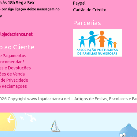
h às 18h Seg a Sex
Paypal
 consiga ligação deixe mensagem no
Cartão de Crédito
p
Parcerias
lojadacrianca.net
o ao Cliente
 e Pagamentos
ncomendar ?
ias e Devoluções
ões de Venda
a de Privacidade
de Reclamações
026 Copyright www.lojadacrianca.net – Artigos de Festas, Escolares e B