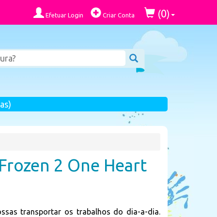
0
(
)
Efetuar Login
Criar Conta
as)
 Frozen 2 One Heart
ossas transportar os trabalhos do dia-a-dia.