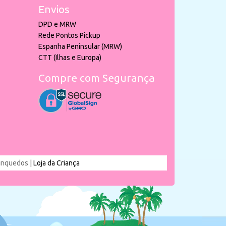
Envios
DPD e MRW
Rede Pontos Pickup
Espanha Peninsular (MRW)
CTT (Ilhas e Europa)
Compre com Segurança
rinquedos |
Loja da Criança