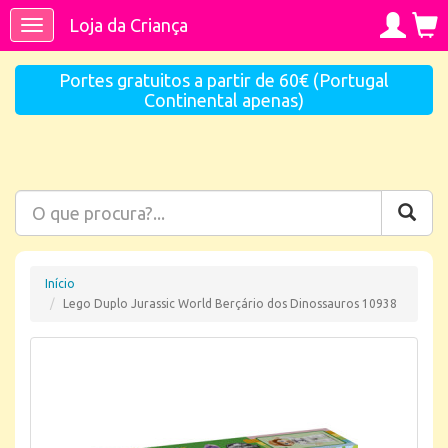
Loja da Criança
Toggle
navigation
Portes gratuitos a partir de 60€ (Portugal
Continental apenas)
Início
Lego Duplo Jurassic World Berçário dos Dinossauros 10938