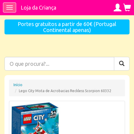
Loja da Criança
Toggle
navigation
Portes gratuitos a partir de 60€ (Portugal
Continental apenas)
Início
Lego City Mota de Acrobacias Reckless Scorpion 60332