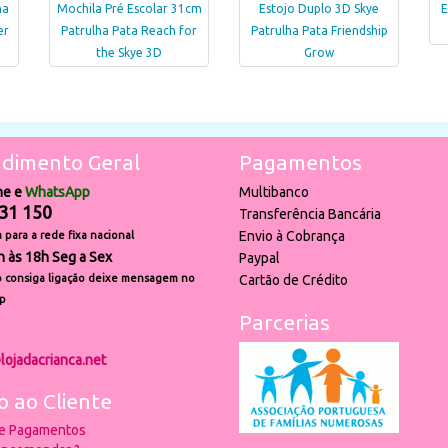
ha
Mochila Pré Escolar 31cm
Estojo Duplo 3D Skye
E
er
Patrulha Pata Reach for
Patrulha Pata Friendship
the Skye 3D
Grow
dimento Geral
Pagamentos
ne e
WhatsApp
Multibanco
31 150
Transferência Bancária
Envio à Cobrança
para a rede fixa nacional
h às 18h Seg a Sex
Paypal
 consiga ligação deixe mensagem no
Cartão de Crédito
p
Parcerias
lojadacrianca.net
o ao Cliente
 e Pagamentos