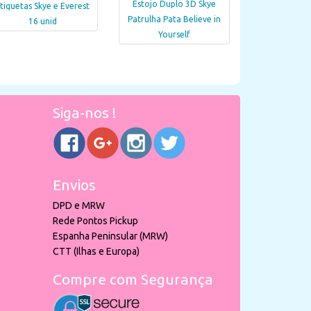
Estojo Duplo 3D Skye
tiquetas Skye e Everest
Patrulha Pata Believe in
16 unid
Yourself
Siga-nos !
Envios
DPD e MRW
Rede Pontos Pickup
Espanha Peninsular (MRW)
CTT (Ilhas e Europa)
Compre com Segurança