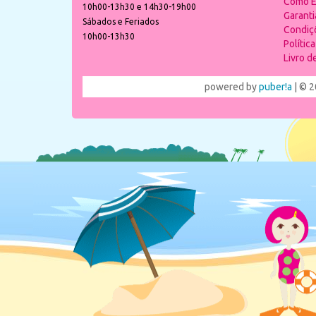
Como E
10h00-13h30 e 14h30-19h00
Garant
Sábados e Feriados
Condiç
10h00-13h30
Polític
Livro 
powered by
puber!a
| © 2