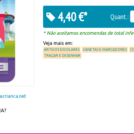
4,40 €*
Quant.:
* Não aceitamos encomendas de total infer
Veja mais em:
ARTIGOS ESCOLARES
CANETAS E MARCADORES
C
TRAÇAR E DESENHAR
crianca.net
RA?