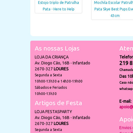
Estojo triplo de Patrulha
Mochila Escolar Patrul
Pata - Here to Help
Pata Skye Best Pups Ev
43cm
As nossas Lojas
Aten
LOJA DA CRIANÇA
Telefo
219 8
Av. Diogo Cão, 16B - Infantado
2670-327
LOURES
Chamada 
Segunda a Sexta
Das 10
10h00-13h30 e 14h30-19h00
Caso não
Sábados e Feriados
whatsap
10h00-13h30
E-mail:
Artigos de Festa
apoio@
LOJA FESTASPARTY
Av. Diogo Cão, 16B - Infantado
Apoi
2670-327
LOURES
Envios
Segunda a Sexta