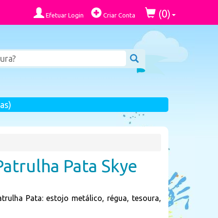
0
(
)
Efetuar Login
Criar Conta
as)
Patrulha Pata Skye
rulha Pata: estojo metálico, régua, tesoura,