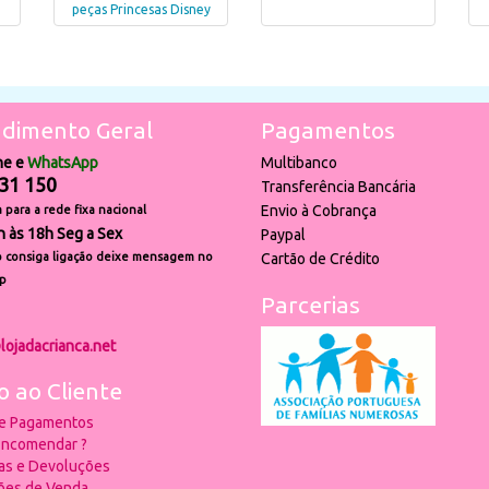
peças Princesas Disney
dimento Geral
Pagamentos
ne e
WhatsApp
Multibanco
31 150
Transferência Bancária
Envio à Cobrança
para a rede fixa nacional
h às 18h Seg a Sex
Paypal
 consiga ligação deixe mensagem no
Cartão de Crédito
p
Parcerias
lojadacrianca.net
o ao Cliente
 e Pagamentos
ncomendar ?
ias e Devoluções
ões de Venda