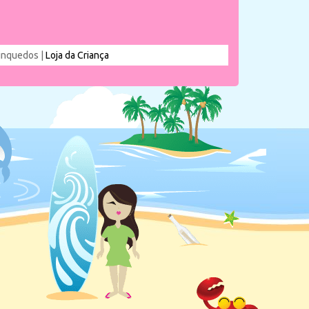
rinquedos |
Loja da Criança