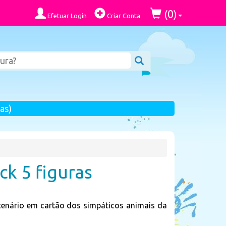
0
(
)
Efetuar Login
Criar Conta
as)
ck 5 figuras
cenário em cartão dos simpáticos animais da