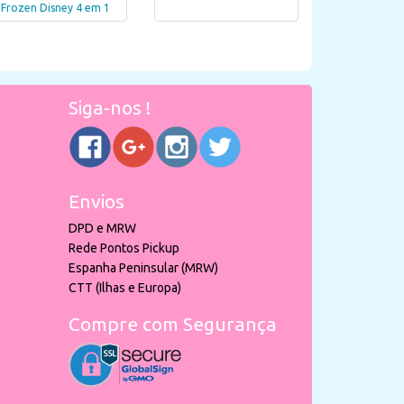
Frozen Disney 4 em 1
Siga-nos !
Envios
DPD e MRW
Rede Pontos Pickup
Espanha Peninsular (MRW)
CTT (Ilhas e Europa)
Compre com Segurança