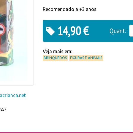
Recomendado a +3 anos
14,90 €
Quant.:
Veja mais em:
BRINQUEDOS
FIGURAS E ANIMAIS
crianca.net
RA?