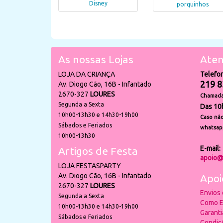
Disney
porquinhos
As nossas Lojas
Aten
LOJA DA CRIANÇA
Telefo
219 8
Av. Diogo Cão, 16B - Infantado
2670-327
LOURES
Chamada 
Segunda a Sexta
Das 10
10h00-13h30 e 14h30-19h00
Caso não
Sábados e Feriados
whatsap
10h00-13h30
E-mail:
Artigos de Festa
apoio@
LOJA FESTASPARTY
Av. Diogo Cão, 16B - Infantado
Apoi
2670-327
LOURES
Envios
Segunda a Sexta
Como E
10h00-13h30 e 14h30-19h00
Garant
Sábados e Feriados
Condiç