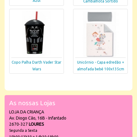
Azul
Cambalhota Sortido
Copo Palha Darth Vader Star
Unicórnio - Capa edredão +
Wars
almofada bebé 100x135cm
As nossas Lojas
LOJA DA CRIANÇA
Av. Diogo Cão, 16B - Infantado
2670-327
LOURES
Segunda a Sexta
10h00-13h30 e 14h30-19h00