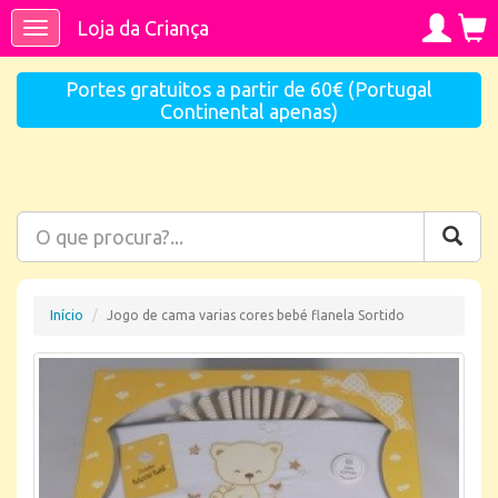
Loja da Criança
Toggle
navigation
Portes gratuitos a partir de 60€ (Portugal
Continental apenas)
Início
Jogo de cama varias cores bebé flanela Sortido