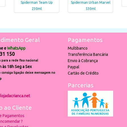
Spiderman Team Up
Spiderman Urban Marvel
230ml
530ml
dimento Geral
Pagamentos
ne e
WhatsApp
Multibanco
31 150
Transferência Bancária
Envio à Cobrança
para a rede fixa nacional
h às 18h Seg a Sex
Paypal
 consiga ligação deixe mensagem no
Cartão de Crédito
p
Parcerias
lojadacrianca.net
o ao Cliente
 e Pagamentos
ncomendar ?