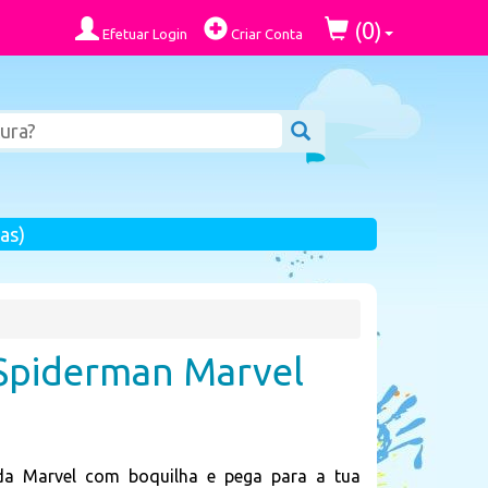
0
(
)
Efetuar Login
Criar Conta
as)
Spiderman Marvel
a Marvel com boquilha e pega para a tua