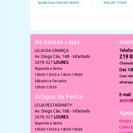
Spiderman Marvel 460ml
Marvel 510ml
As nossas Lojas
Aten
LOJA DA CRIANÇA
Telefo
219 8
Av. Diogo Cão, 16B - Infantado
2670-327
LOURES
Chamada 
Segunda a Sexta
Das 10
10h00-13h30 e 14h30-19h00
Caso não
Sábados e Feriados
whatsap
10h00-13h30
E-mail:
Artigos de Festa
apoio@
LOJA FESTASPARTY
Av. Diogo Cão, 16B - Infantado
Apoi
2670-327
LOURES
Envios
Segunda a Sexta
Como E
10h00-13h30 e 14h30-19h00