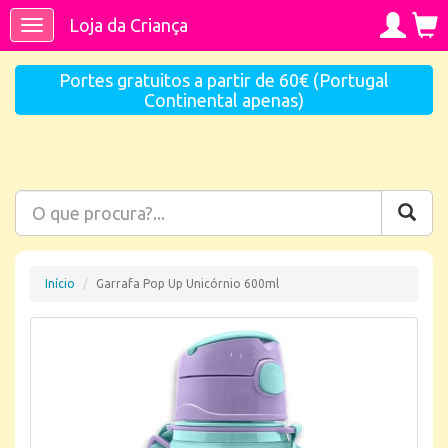
Loja da Criança
Toggle
navigation
Portes gratuitos a partir de 60€ (Portugal
Continental apenas)
Início
Garrafa Pop Up Unicórnio 600ml