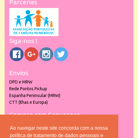
Parcerias
Siga-nos !
Envios
DPD e MRW
Rede Pontos Pickup
Espanha Peninsular (MRW)
CTT (Ilhas e Europa)
Compre com Segurança
Ao navegar neste site concorda com a nossa
política de tratamento de dados pessoais e