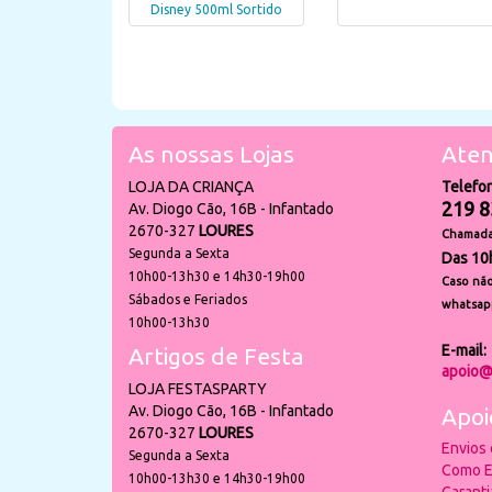
Disney 500ml Sortido
As nossas Lojas
Aten
LOJA DA CRIANÇA
Telefo
219 8
Av. Diogo Cão, 16B - Infantado
2670-327
LOURES
Chamada 
Segunda a Sexta
Das 10
10h00-13h30 e 14h30-19h00
Caso não
Sábados e Feriados
whatsap
10h00-13h30
E-mail:
Artigos de Festa
apoio@
LOJA FESTASPARTY
Av. Diogo Cão, 16B - Infantado
Apoi
2670-327
LOURES
Envios
Segunda a Sexta
Como E
10h00-13h30 e 14h30-19h00