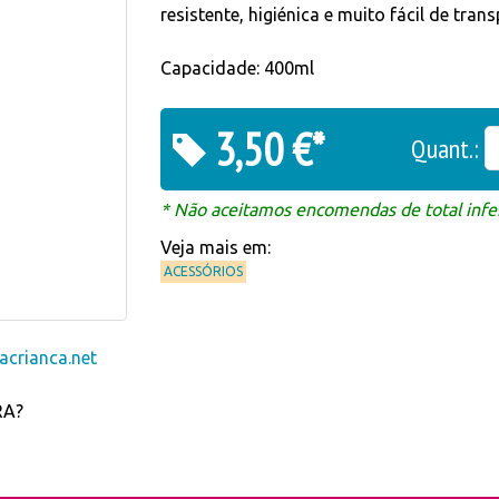
resistente, higiénica e muito fácil de tran
Capacidade: 400ml
3,50 €*
Quant.:
* Não aceitamos encomendas de total infer
Veja mais em:
ACESSÓRIOS
crianca.net
RA?