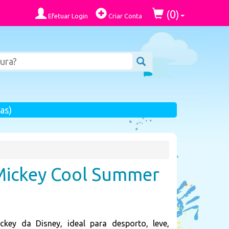
0
(
)
Efetuar Login
Criar Conta
as)
Mickey Cool Summer
key da Disney, ideal para desporto, leve,