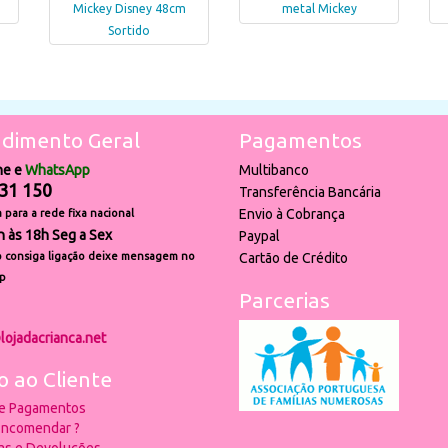
Mickey Disney 48cm
metal Mickey
Sortido
dimento Geral
Pagamentos
ne e
WhatsApp
Multibanco
31 150
Transferência Bancária
Envio à Cobrança
para a rede fixa nacional
h às 18h Seg a Sex
Paypal
 consiga ligação deixe mensagem no
Cartão de Crédito
p
Parcerias
lojadacrianca.net
o ao Cliente
 e Pagamentos
ncomendar ?