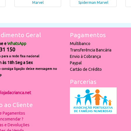
Marvel
Spiderman Marvel
dimento Geral
Pagamentos
ne e
WhatsApp
Multibanco
31 150
Transferência Bancária
Envio à Cobrança
para a rede fixa nacional
h às 18h Seg a Sex
Paypal
 consiga ligação deixe mensagem no
Cartão de Crédito
p
Parcerias
lojadacrianca.net
o ao Cliente
 e Pagamentos
ncomendar ?
ias e Devoluções
ões de Venda