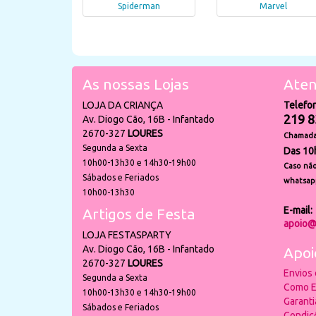
Spiderman
Marvel
As nossas Lojas
Aten
LOJA DA CRIANÇA
Telefo
219 8
Av. Diogo Cão, 16B - Infantado
2670-327
LOURES
Chamada 
Segunda a Sexta
Das 10
10h00-13h30 e 14h30-19h00
Caso não
Sábados e Feriados
whatsap
10h00-13h30
E-mail:
Artigos de Festa
apoio@
LOJA FESTASPARTY
Av. Diogo Cão, 16B - Infantado
Apoi
2670-327
LOURES
Envios
Segunda a Sexta
Como E
10h00-13h30 e 14h30-19h00
Garant
Sábados e Feriados
Condiç