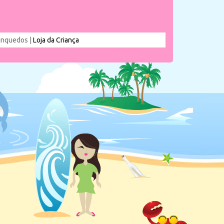
rinquedos |
Loja da Criança