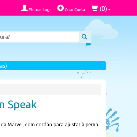
0
(
)
Efetuar Login
Criar Conta
as)
n Speak
a Marvel, com cordão para ajustar à perna.