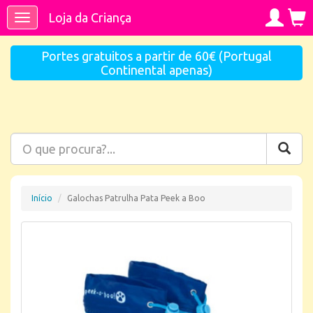
Loja da Criança
Toggle
navigation
Portes gratuitos a partir de 60€ (Portugal
Continental apenas)
Início
Galochas Patrulha Pata Peek a Boo