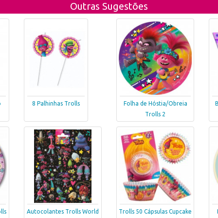
Outras Sugestões
o
8 Palhinhas Trolls
Folha de Hóstia/Obreia
B
Trolls 2
lls
Autocolantes Trolls World
Trolls 50 Cápsulas Cupcake