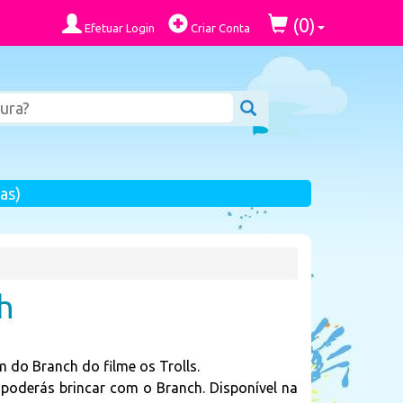
0
(
)
Efetuar Login
Criar Conta
as)
h
do Branch do filme os Trolls.
 poderás brincar com o Branch. Disponível na