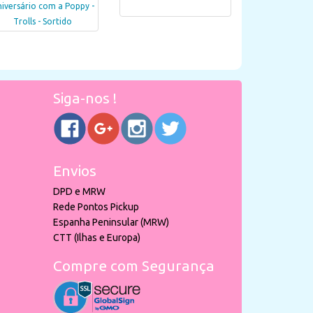
iversário com a Poppy -
Trolls - Sortido
Siga-nos !
Envios
DPD e MRW
Rede Pontos Pickup
Espanha Peninsular (MRW)
CTT (Ilhas e Europa)
Compre com Segurança