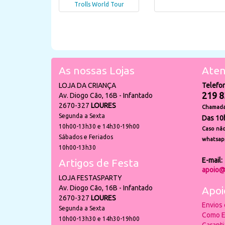
Trolls World Tour
As nossas Lojas
Aten
LOJA DA CRIANÇA
Telefo
219 8
Av. Diogo Cão, 16B - Infantado
2670-327
LOURES
Chamada 
Segunda a Sexta
Das 10
10h00-13h30 e 14h30-19h00
Caso não
Sábados e Feriados
whatsap
10h00-13h30
E-mail:
Artigos de Festa
apoio@
LOJA FESTASPARTY
Av. Diogo Cão, 16B - Infantado
Apoi
2670-327
LOURES
Envios
Segunda a Sexta
Como E
10h00-13h30 e 14h30-19h00