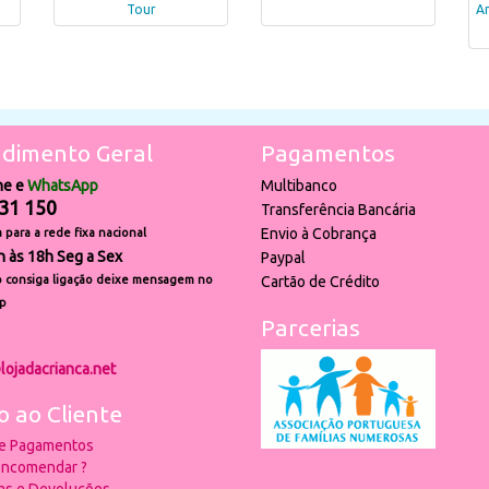
Tour
An
dimento Geral
Pagamentos
ne e
WhatsApp
Multibanco
31 150
Transferência Bancária
Envio à Cobrança
para a rede fixa nacional
h às 18h Seg a Sex
Paypal
 consiga ligação deixe mensagem no
Cartão de Crédito
p
Parcerias
lojadacrianca.net
o ao Cliente
 e Pagamentos
ncomendar ?