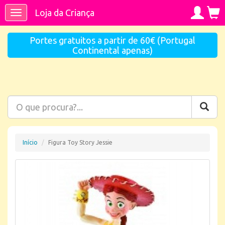
Loja da Criança
Toggle
navigation
Portes gratuitos a partir de 60€ (Portugal
Continental apenas)
Início
Figura Toy Story Jessie