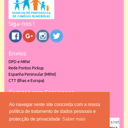
Siga-nos !
Envios
DPD e MRW
Rede Pontos Pickup
Espanha Peninsular (MRW)
CTT (Ilhas e Europa)
Compre com Segurança
Ao navegar neste site concorda com a nossa
política de tratamento de dados pessoais e
protecção de privacidade
Saber mais
powered by
puber!a
| © 2026 Copyright www.lojadacrianca.net
– Artigos de Festas, Escolares e Brinquedos |
Loja da Criança