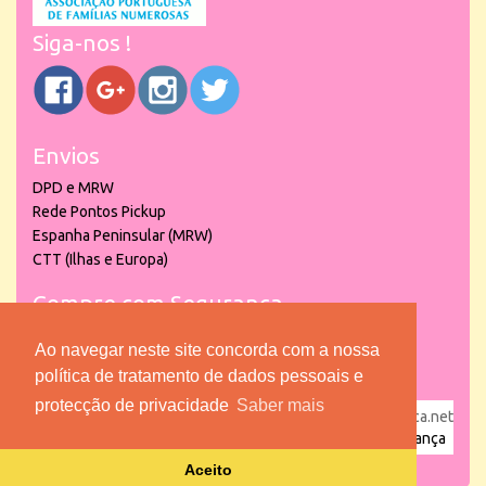
Siga-nos !
Envios
DPD e MRW
Rede Pontos Pickup
Espanha Peninsular (MRW)
CTT (Ilhas e Europa)
Compre com Segurança
Ao navegar neste site concorda com a nossa
política de tratamento de dados pessoais e
protecção de privacidade
Saber mais
powered by
puber!a
| © 2026 Copyright www.lojadacrianca.net
– Artigos de Festas, Escolares e Brinquedos |
Loja da Criança
Aceito