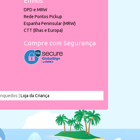
Envios
DPD e MRW
Rede Pontos Pickup
Espanha Peninsular (MRW)
CTT (Ilhas e Europa)
Compre com Segurança
rinquedos |
Loja da Criança