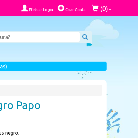
0
(
)
Efetuar Login
Criar Conta
as)
gro Papo
us negro.