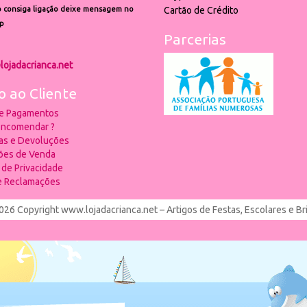
 consiga ligação deixe mensagem no
Cartão de Crédito
p
Parcerias
lojadacrianca.net
o ao Cliente
 e Pagamentos
ncomendar ?
ias e Devoluções
ões de Venda
a de Privacidade
de Reclamações
026 Copyright www.lojadacrianca.net – Artigos de Festas, Escolares e B