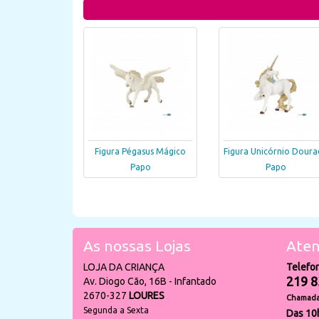
Figura Pégasus Mágico
Figura Unicórnio Dour
Papo
Papo
As nossas Lojas
Aten
LOJA DA CRIANÇA
Telefo
219 8
Av. Diogo Cão, 16B - Infantado
2670-327
LOURES
Chamada 
Segunda a Sexta
Das 10