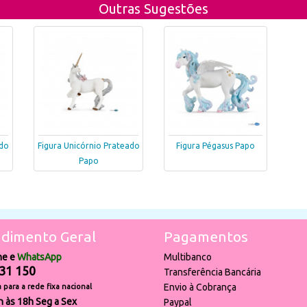
Outras Sugestões
ado
Figura Unicórnio Prateado
Figura Pégasus Papo
Papo
dimento Geral
Pagamentos
ne e
WhatsApp
Multibanco
31 150
Transferência Bancária
Envio à Cobrança
para a rede fixa nacional
h às 18h Seg a Sex
Paypal