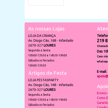
As nossas Lojas
Aten
LOJA DA CRIANÇA
Telefo
219 8
Av. Diogo Cão, 16B - Infantado
2670-327
LOURES
Chamada 
Segunda a Sexta
Das 10
10h00-13h30 e 14h30-19h00
Caso não
Sábados e Feriados
whatsap
10h00-13h30
E-mail:
Artigos de Festa
apoio@
LOJA FESTASPARTY
Av. Diogo Cão, 16B - Infantado
Apoi
2670-327
LOURES
Envios
Segunda a Sexta
Como E
10h00-13h30 e 14h30-19h00
Garant
Sábados e Feriados
Condiç