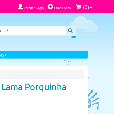
0
(
)
Efetuar Login
Criar Conta
as)
 Lama Porquinha