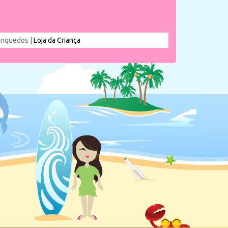
rinquedos |
Loja da Criança