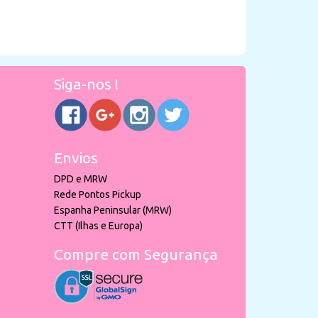
Siga-nos !
Envios
DPD e MRW
Rede Pontos Pickup
Espanha Peninsular (MRW)
CTT (Ilhas e Europa)
Compre com Segurança