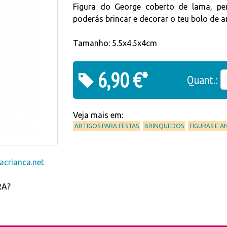
Figura do George coberto de lama, p
poderás brincar e decorar o teu bolo de an
Tamanho: 5.5x4.5x4cm
6,90 €*
Quant.:
Veja mais em:
ARTIGOS PARA FESTAS
BRINQUEDOS
FIGURAS E A
crianca.net
RA?