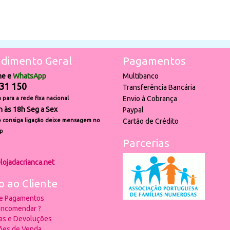
dimento Geral
Pagamentos
ne e
WhatsApp
Multibanco
31 150
Transferência Bancária
Envio à Cobrança
para a rede fixa nacional
h às 18h Seg a Sex
Paypal
 consiga ligação deixe mensagem no
Cartão de Crédito
p
Parcerias
lojadacrianca.net
o ao Cliente
 e Pagamentos
ncomendar ?
ias e Devoluções
ões de Venda