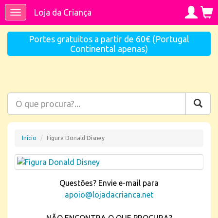
Loja da Criança
Toggle
navigation
Portes gratuitos a partir de 60€ (Portugal
Continental apenas)
Início
Figura Donald Disney
Questões? Envie e-mail para
apoio@lojadacrianca.net