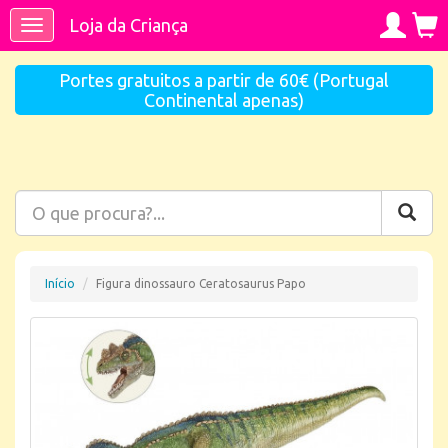
Loja da Criança
Toggle
navigation
Portes gratuitos a partir de 60€ (Portugal
Continental apenas)
Início
Figura dinossauro Ceratosaurus Papo