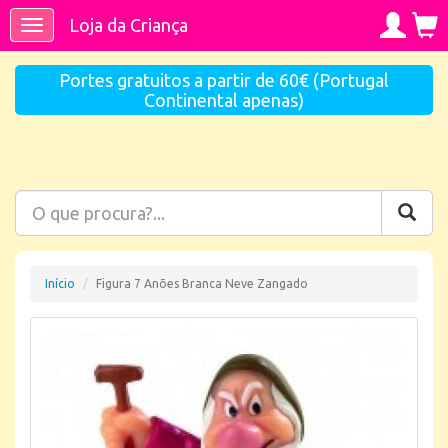
Loja da Criança
Toggle
navigation
Portes gratuitos a partir de 60€ (Portugal
Continental apenas)
Início
Figura 7 Anões Branca Neve Zangado