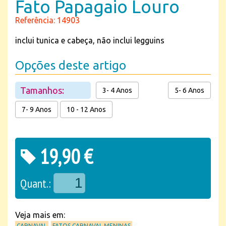
Fato Papagaio Louro
Referência: 14903
inclui tunica e cabeça, não inclui legguins
Opções deste artigo
Tamanhos:
3- 4 Anos
5- 6 Anos
7- 9 Anos
10 - 12 Anos
19,90 €
Quant.:
Veja mais em:
CARNAVAL
FATOS CARNAVAL MENINAS