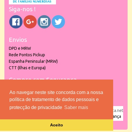
Siga-nos !
Envios
DPD e MRW
Rede Pontos Pickup
Espanha Peninsular (MRW)
CTT (Ilhas e Europa)
Compre com Segurança
Ao navegar neste site concorda com a nossa
política de tratamento de dados pessoais e
protecção de privacidade
Saber mais
powered by
puber!a
| © 2026 Copyright www.lojadacrianca.net
– Artigos de Festas, Escolares e Brinquedos |
Loja da Criança
Aceito