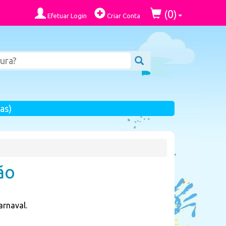
0
(
)
Efetuar Login
Criar Conta
as)
ão
arnaval.