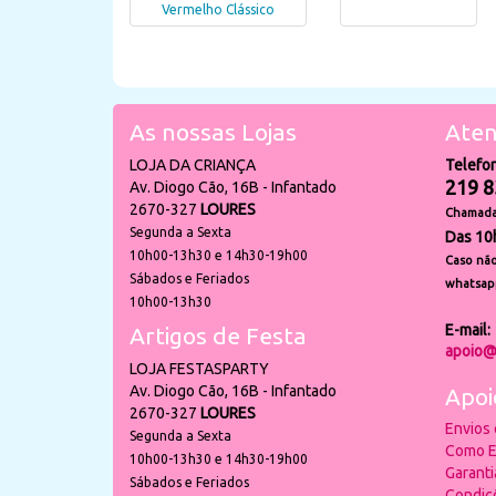
Vermelho Clássico
As nossas Lojas
Aten
LOJA DA CRIANÇA
Telefo
219 8
Av. Diogo Cão, 16B - Infantado
2670-327
LOURES
Chamada 
Segunda a Sexta
Das 10
10h00-13h30 e 14h30-19h00
Caso não
Sábados e Feriados
whatsap
10h00-13h30
E-mail:
Artigos de Festa
apoio@
LOJA FESTASPARTY
Av. Diogo Cão, 16B - Infantado
Apoi
2670-327
LOURES
Envios
Segunda a Sexta
Como E
10h00-13h30 e 14h30-19h00
Garant
Sábados e Feriados
Condiç