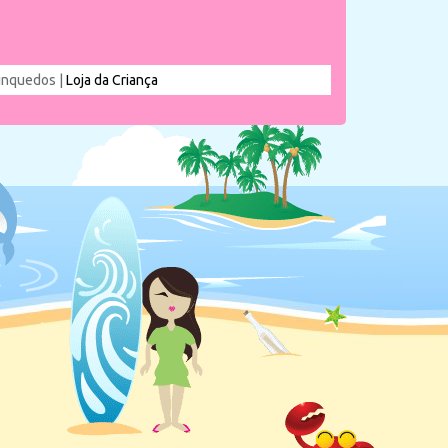
rinquedos |
Loja da Criança