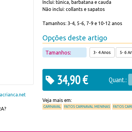
Inclui: túnica, barbatana e cauda
Não inclui: collants e sapatos
Tamanhos: 3-4, 5-6, 7-9 e 10-12 anos
Opções deste artigo
Tamanhos:
3- 4 Anos
5- 6 A
34,90 €
Quant.:
crianca.net
Veja mais em:
CARNAVAL
FATOS CARNAVAL MENINAS
FATOS CA
RA?