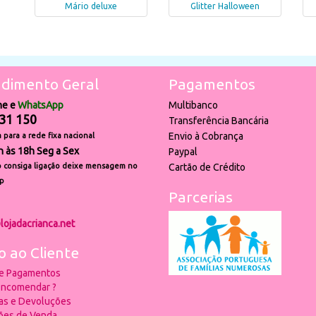
Mário deluxe
Glitter Halloween
dimento Geral
Pagamentos
ne e
WhatsApp
Multibanco
31 150
Transferência Bancária
Envio à Cobrança
para a rede fixa nacional
h às 18h Seg a Sex
Paypal
 consiga ligação deixe mensagem no
Cartão de Crédito
p
Parcerias
lojadacrianca.net
o ao Cliente
 e Pagamentos
ncomendar ?
ias e Devoluções
ões de Venda