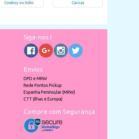
Cowboy ou Indio
Caricas
Siga-nos !
Envios
DPD e MRW
Rede Pontos Pickup
Espanha Peninsular (MRW)
CTT (Ilhas e Europa)
Compre com Segurança