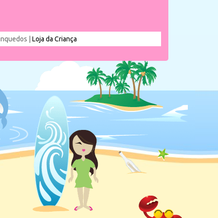
rinquedos |
Loja da Criança