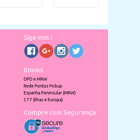
Siga-nos !
Envios
DPD e MRW
Rede Pontos Pickup
Espanha Peninsular (MRW)
CTT (Ilhas e Europa)
Compre com Segurança