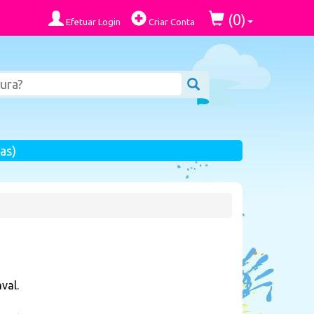
0
(
)
Efetuar Login
Criar Conta
as)
val.