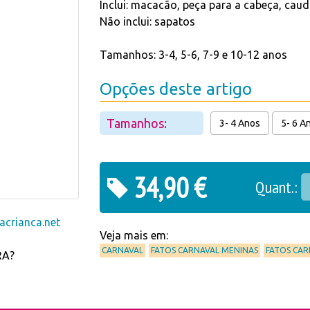
Inclui: macacão, peça para a cabeça, caud
Não inclui: sapatos
Tamanhos: 3-4, 5-6, 7-9 e 10-12 anos
Opções deste artigo
Tamanhos:
3- 4 Anos
5- 6 A
34,90 €
Quant.:
crianca.net
Veja mais em:
CARNAVAL
FATOS CARNAVAL MENINAS
FATOS CA
RA?