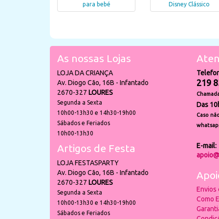
para bebé
Disney Clássico
As nossas Lojas
Aten
LOJA DA CRIANÇA
Telefo
219 8
Av. Diogo Cão, 16B - Infantado
2670-327
LOURES
Chamada 
Segunda a Sexta
Das 10
10h00-13h30 e 14h30-19h00
Caso não
Sábados e Feriados
whatsap
10h00-13h30
E-mail:
Artigos de Festa
apoio@
LOJA FESTASPARTY
Av. Diogo Cão, 16B - Infantado
Apoi
2670-327
LOURES
Envios
Segunda a Sexta
Como E
10h00-13h30 e 14h30-19h00
Garant
Sábados e Feriados
Condiç