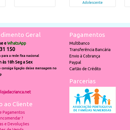
Adolescente
dimento Geral
Pagamentos
ne e
WhatsApp
Multibanco
31 150
Transferência Bancária
Envio à Cobrança
para a rede fixa nacional
h às 18h Seg a Sex
Paypal
 consiga ligação deixe mensagem no
Cartão de Crédito
p
Parcerias
lojadacrianca.net
o ao Cliente
 e Pagamentos
ncomendar ?
ias e Devoluções
ões de Venda