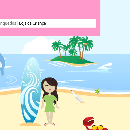
rinquedos |
Loja da Criança