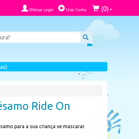
0
(
)
Efetuar Login
Criar Conta
as)
Sésamo Ride On
ésamo para a sua criança se mascarar.