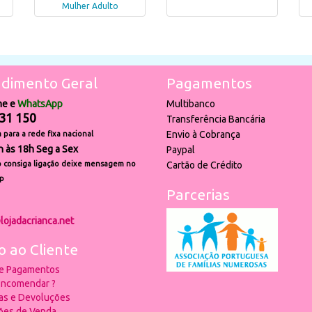
Mulher Adulto
dimento Geral
Pagamentos
ne e
WhatsApp
Multibanco
31 150
Transferência Bancária
Envio à Cobrança
para a rede fixa nacional
h às 18h Seg a Sex
Paypal
 consiga ligação deixe mensagem no
Cartão de Crédito
p
Parcerias
lojadacrianca.net
o ao Cliente
 e Pagamentos
ncomendar ?
ias e Devoluções
ões de Venda