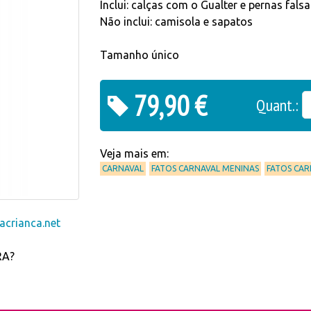
Inclui: calças com o Gualter e pernas falsa
Não inclui: camisola e sapatos
Tamanho único
79,90 €
Quant.:
Veja mais em:
CARNAVAL
FATOS CARNAVAL MENINAS
FATOS CA
crianca.net
RA?