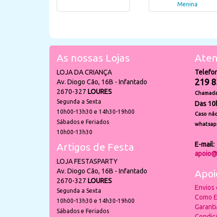
Menina
As nossas Lojas
Aten
LOJA DA CRIANÇA
Telefo
219 8
Av. Diogo Cão, 16B - Infantado
2670-327
LOURES
Chamada 
Segunda a Sexta
Das 10
10h00-13h30 e 14h30-19h00
Caso não
Sábados e Feriados
whatsap
10h00-13h30
E-mail:
Artigos de Festa
apoio@
LOJA FESTASPARTY
Av. Diogo Cão, 16B - Infantado
Apoi
2670-327
LOURES
Envios
Segunda a Sexta
Como E
10h00-13h30 e 14h30-19h00
Garant
Sábados e Feriados
Condiç