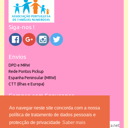
Siga-nos !
Envios
DPD e MRW
Rede Pontos Pickup
Espanha Peninsular (MRW)
CTT (Ilhas e Europa)
Compre com Segurança
Ao navegar neste site concorda com a nossa
política de tratamento de dados pessoais e
protecção de privacidade
Saber mais
powered by
puber!a
| © 2026 Copyright www.lojadacrianca.net