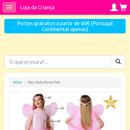
Loja da Criança
Toggle
navigation
Portes gratuitos a partir de 60€ (Portugal
Continental apenas)
Início
Fato Fada Rosa Pink