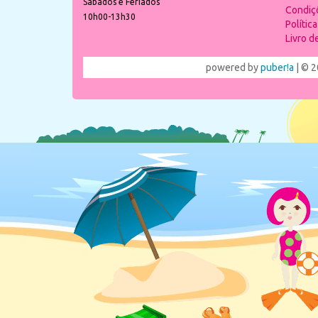
Sábados e Feriados
Condiç
10h00-13h30
Polític
Livro 
powered by
puber!a
| © 2