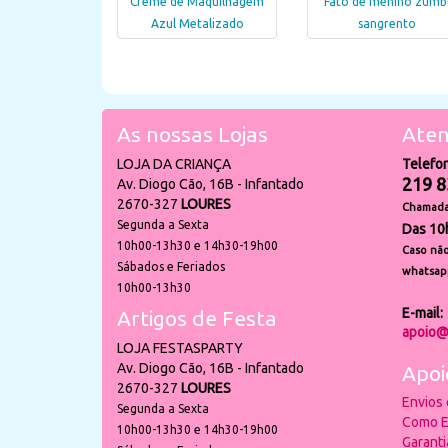
Creme de Maquilhagem
Fato de menino zumb
Azul Metalizado
sangrento
As nossas Lojas
Aten
LOJA DA CRIANÇA
Telefo
219 8
Av. Diogo Cão, 16B - Infantado
2670-327
LOURES
Chamada 
Segunda a Sexta
Das 10
10h00-13h30 e 14h30-19h00
Caso não
Sábados e Feriados
whatsap
10h00-13h30
E-mail:
Artigos de Festa
apoio@
LOJA FESTASPARTY
Av. Diogo Cão, 16B - Infantado
Apoi
2670-327
LOURES
Envios
Segunda a Sexta
Como E
10h00-13h30 e 14h30-19h00
Garant