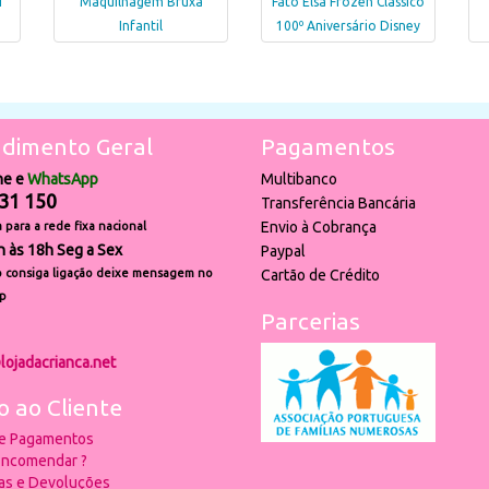
i
Maquilhagem Bruxa
Fato Elsa Frozen Clássico
Infantil
100º Aniversário Disney
dimento Geral
Pagamentos
ne e
WhatsApp
Multibanco
31 150
Transferência Bancária
Envio à Cobrança
para a rede fixa nacional
h às 18h Seg a Sex
Paypal
 consiga ligação deixe mensagem no
Cartão de Crédito
p
Parcerias
lojadacrianca.net
o ao Cliente
 e Pagamentos
ncomendar ?
ias e Devoluções