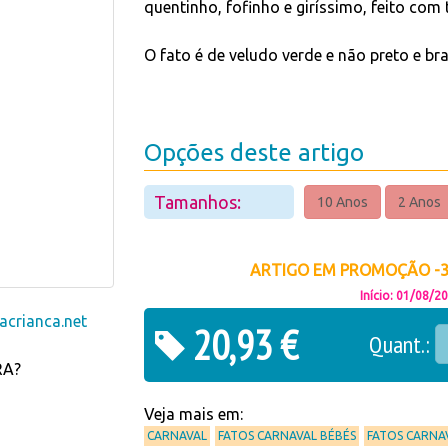
quentinho, fofinho e giríssimo, feito com 
O fato é de veludo verde e não preto e 
Opções deste artigo
Tamanhos:
10 Anos
2 Anos
ARTIGO EM PROMOÇÃO -30
Início: 01/08/2
crianca.net
20,93 €
Quant.:
RA?
Veja mais em:
CARNAVAL
FATOS CARNAVAL BÉBÉS
FATOS CARNA