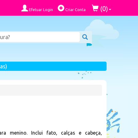
0
(
)
Efetuar Login
Criar Conta
as)
ra menino. Inclui fato, calças e cabeça,