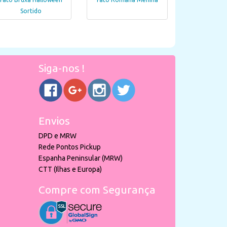
Sortido
Siga-nos !
Envios
DPD e MRW
Rede Pontos Pickup
Espanha Peninsular (MRW)
CTT (Ilhas e Europa)
Compre com Segurança