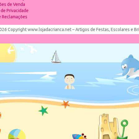
ões de Venda
a de Privacidade
de Reclamações
026 Copyright www.lojadacrianca.net – Artigos de Festas, Escolares e B