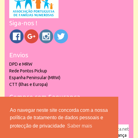
Siga-nos !
Envios
DPD e MRW
Rede Pontos Pickup
Espanha Peninsular (MRW)
CTT (Ilhas e Europa)
Compre com Segurança
Ao navegar neste site concorda com a nossa
política de tratamento de dados pessoais e
protecção de privacidade
Saber mais
powered by
puber!a
| © 2026 Copyright www.lojadacrianca.net
– Artigos de Festas, Escolares e Brinquedos |
Loja da Criança