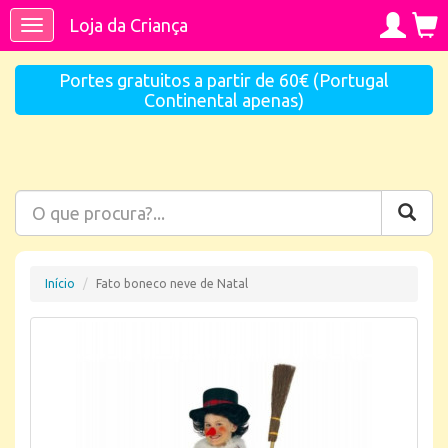
Loja da Criança
Toggle
navigation
Portes gratuitos a partir de 60€ (Portugal
Continental apenas)
Início
Fato boneco neve de Natal