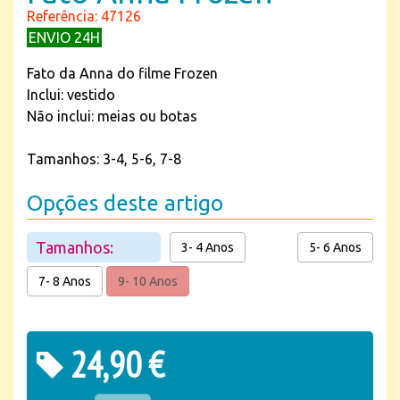
Referência: 47126
ENVIO 24H
Fato da Anna do filme Frozen
Inclui: vestido
Não inclui: meias ou botas
Tamanhos: 3-4, 5-6, 7-8
Opções deste artigo
Tamanhos:
3- 4 Anos
5- 6 Anos
7- 8 Anos
9- 10 Anos
24,90 €