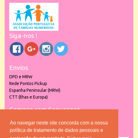
Siga-nos !
Envios
DPD e MRW
Rede Pontos Pickup
Espanha Peninsular (MRW)
CTT (Ilhas e Europa)
Compre com Segurança
Ao navegar neste site concorda com a nossa
política de tratamento de dados pessoais e