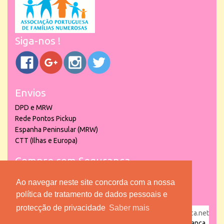
Siga-nos !
Envios
DPD e MRW
Rede Pontos Pickup
Espanha Peninsular (MRW)
CTT (Ilhas e Europa)
Compre com Segurança
Ao navegar neste site concorda com a nossa
política de tratamento de dados pessoais e
protecção de privacidade
Saber mais
powered by
puber!a
| © 2026 Copyright www.lojadacrianca.net
– Artigos de Festas, Escolares e Brinquedos |
Loja da Criança