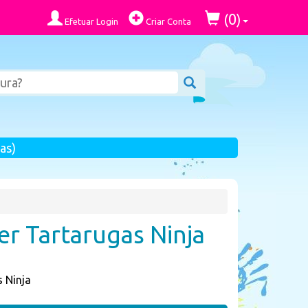
0
(
)
Efetuar Login
Criar Conta
as)
er Tartarugas Ninja
 Ninja