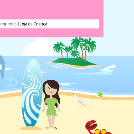
rinquedos |
Loja da Criança