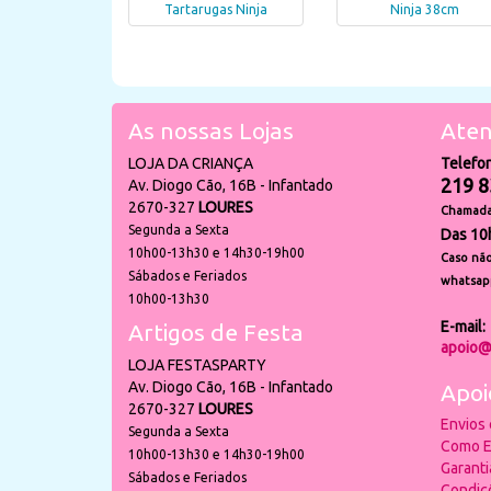
Tartarugas Ninja
Ninja 38cm
As nossas Lojas
Aten
LOJA DA CRIANÇA
Telefo
219 8
Av. Diogo Cão, 16B - Infantado
2670-327
LOURES
Chamada 
Segunda a Sexta
Das 10
10h00-13h30 e 14h30-19h00
Caso não
Sábados e Feriados
whatsap
10h00-13h30
E-mail:
Artigos de Festa
apoio@
LOJA FESTASPARTY
Av. Diogo Cão, 16B - Infantado
Apoi
2670-327
LOURES
Envios
Segunda a Sexta
Como E
10h00-13h30 e 14h30-19h00
Garant
Sábados e Feriados
Condiç