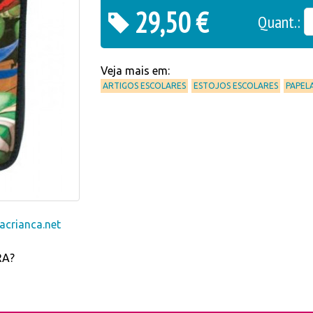
29,50 €
Quant.:
Veja mais em:
ARTIGOS ESCOLARES
ESTOJOS ESCOLARES
PAPEL
crianca.net
RA?