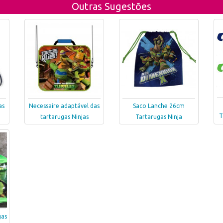
Outras Sugestões
as
Necessaire adaptável das
Saco Lanche 26cm
T
tartarugas Ninjas
Tartarugas Ninja
gas