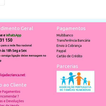
dimento Geral
Pagamentos
ne e
WhatsApp
Multibanco
31 150
Transferência Bancária
Envio à Cobrança
para a rede fixa nacional
h às 18h Seg a Sex
Paypal
 consiga ligação deixe mensagem no
Cartão de Crédito
p
Parcerias
lojadacrianca.net
o ao Cliente
 e Pagamentos
ncomendar ?
ias e Devoluções
ões de Venda