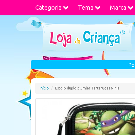
Categoria
Tema
Marca
Po
Início
Estojo duplo plumier Tartarugas Ninja