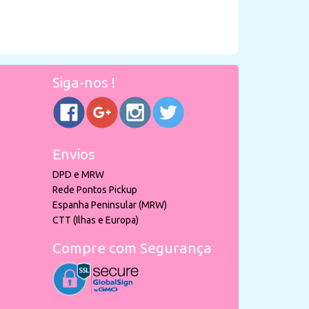
Siga-nos !
Envios
DPD e MRW
Rede Pontos Pickup
Espanha Peninsular (MRW)
CTT (Ilhas e Europa)
Compre com Segurança