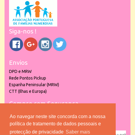
Siga-nos !
Envios
DPD e MRW
Rede Pontos Pickup
Espanha Peninsular (MRW)
CTT (Ilhas e Europa)
Compre com Segurança
Ao navegar neste site concorda com a nossa
política de tratamento de dados pessoais e
protecção de privacidade
Saber mais