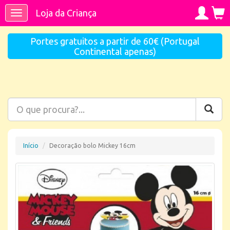
Loja da Criança
Toggle
navigation
Portes gratuitos a partir de 60€ (Portugal
Continental apenas)
Início
Decoração bolo Mickey 16cm