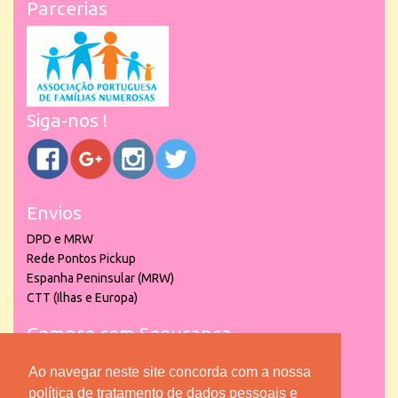
Parcerias
Siga-nos !
Envios
DPD e MRW
Rede Pontos Pickup
Espanha Peninsular (MRW)
CTT (Ilhas e Europa)
Compre com Segurança
Ao navegar neste site concorda com a nossa
política de tratamento de dados pessoais e