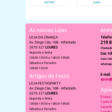
sortida
pata
As nossas Lojas
Aten
LOJA DA CRIANÇA
Telefo
219 8
Av. Diogo Cão, 16B - Infantado
2670-327
LOURES
Chamada 
Segunda a Sexta
Das 10
10h00-13h30 e 14h30-19h00
Caso não
Sábados e Feriados
whatsap
10h00-13h30
E-mail:
Artigos de Festa
apoio@
LOJA FESTASPARTY
Av. Diogo Cão, 16B - Infantado
Apoi
2670-327
LOURES
Envios
Segunda a Sexta
Como E
10h00-13h30 e 14h30-19h00
Garant
Sábados e Feriados
Condiç