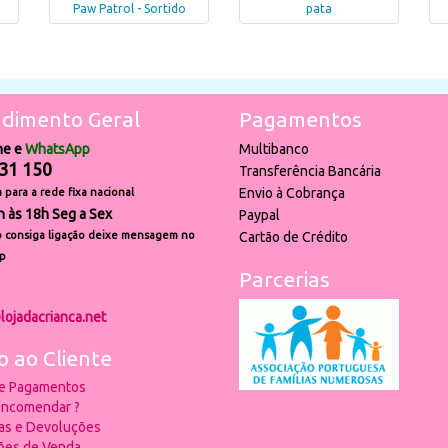
Paw Patrol - Sortido
pata
dimento Geral
Pagamentos
ne e
WhatsApp
Multibanco
31 150
Transferência Bancária
Envio à Cobrança
para a rede fixa nacional
h às 18h Seg a Sex
Paypal
 consiga ligação deixe mensagem no
Cartão de Crédito
p
Parcerias
lojadacrianca.net
o ao Cliente
 e Pagamentos
ncomendar ?
ias e Devoluções
ões de Venda