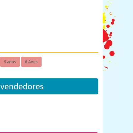
5 anos
6 Anos
revendedores