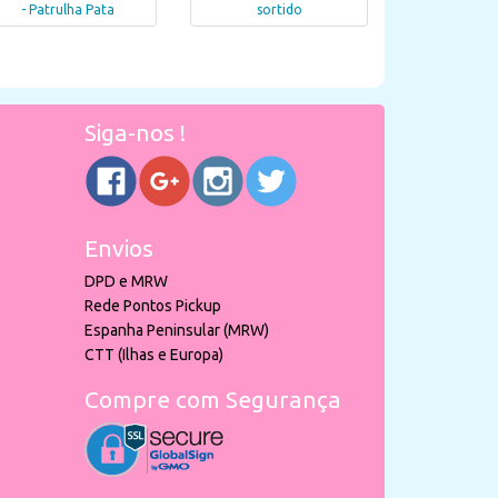
- Patrulha Pata
sortido
Siga-nos !
Envios
DPD e MRW
Rede Pontos Pickup
Espanha Peninsular (MRW)
CTT (Ilhas e Europa)
Compre com Segurança