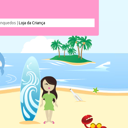
rinquedos |
Loja da Criança