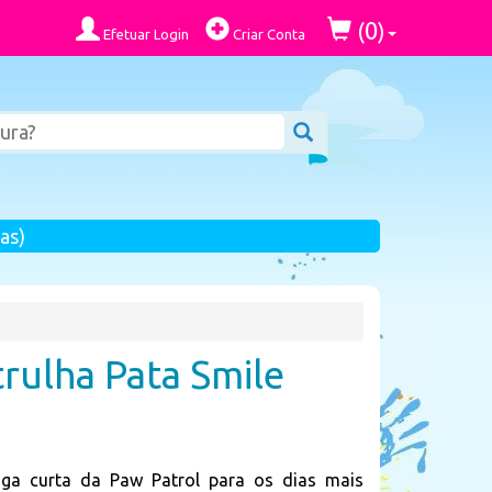
0
(
)
Efetuar Login
Criar Conta
as)
rulha Pata Smile
ga curta da Paw Patrol para os dias mais