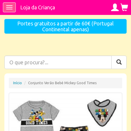
Loja da Criança
Toggle
navigation
Portes gratuitos a partir de 60€ (Portugal
Continental apenas)
Início
Conjunto Verão Bebé Mickey Good Times