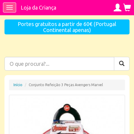
Loja da Criança
Toggle
navigation
Portes gratuitos a partir de 60€ (Portugal
Continental apenas)
Início
Conjunto Refeição 3 Peças Avengers Marvel