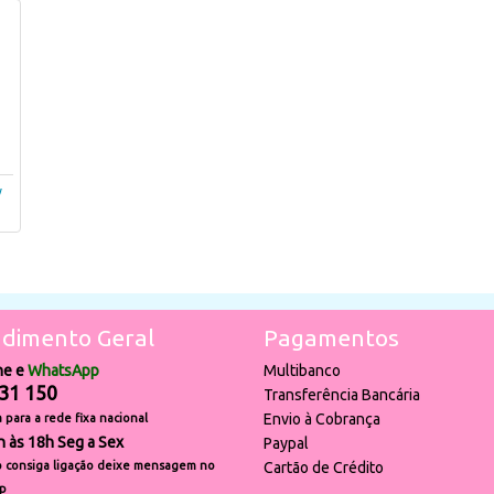
y
dimento Geral
Pagamentos
ne e
WhatsApp
Multibanco
31 150
Transferência Bancária
Envio à Cobrança
para a rede fixa nacional
h às 18h Seg a Sex
Paypal
 consiga ligação deixe mensagem no
Cartão de Crédito
p