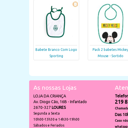
Babete Branco Com Logo
Pack 2 babetes Micke
Sporting
Mouse - Sortido
As nossas Lojas
Aten
LOJA DA CRIANÇA
Telefo
219 8
Av. Diogo Cão, 16B - Infantado
2670-327
LOURES
Chamada 
Segunda a Sexta
Das 10
10h00-13h30 e 14h30-19h00
Caso não
Sábados e Feriados
whatsap