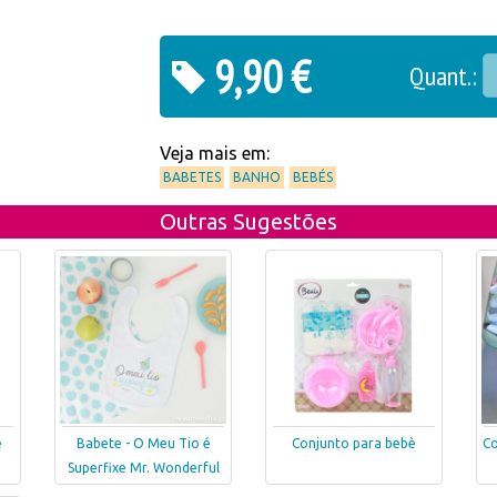
9,90 €
Quant.:
Veja mais em:
BABETES
BANHO
BEBÉS
Outras Sugestões
e
Babete - O Meu Tio é
Conjunto para bebè
Co
Superfixe Mr. Wonderful