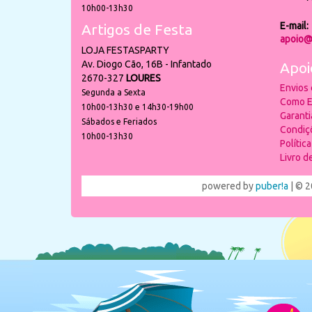
10h00-13h30
E-mail:
Artigos de Festa
apoio@
LOJA FESTASPARTY
Av. Diogo Cão, 16B - Infantado
Apoi
2670-327
LOURES
Envios
Segunda a Sexta
Como E
10h00-13h30 e 14h30-19h00
Garant
Sábados e Feriados
Condiç
10h00-13h30
Polític
Livro 
powered by
puber!a
| © 2