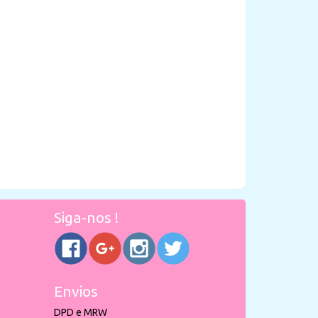
Siga-nos !
Envios
DPD e MRW