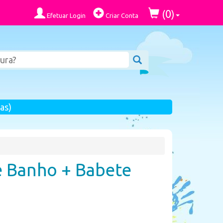
0
(
)
Efetuar Login
Criar Conta
as)
e Banho + Babete