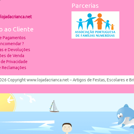
Parcerias
lojadacrianca.net
o ao Cliente
 e Pagamentos
ncomendar ?
ias e Devoluções
ões de Venda
a de Privacidade
de Reclamações
026 Copyright www.lojadacrianca.net – Artigos de Festas, Escolares e B