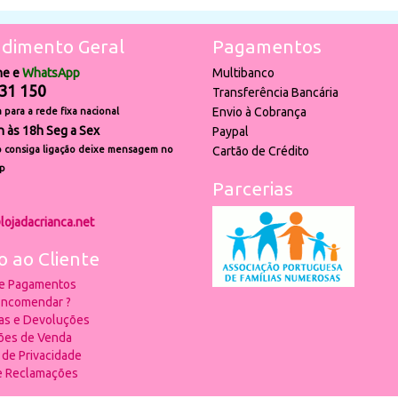
dimento Geral
Pagamentos
ne e
WhatsApp
Multibanco
31 150
Transferência Bancária
Envio à Cobrança
para a rede fixa nacional
h às 18h Seg a Sex
Paypal
 consiga ligação deixe mensagem no
Cartão de Crédito
p
Parcerias
lojadacrianca.net
o ao Cliente
 e Pagamentos
ncomendar ?
ias e Devoluções
ões de Venda
a de Privacidade
de Reclamações