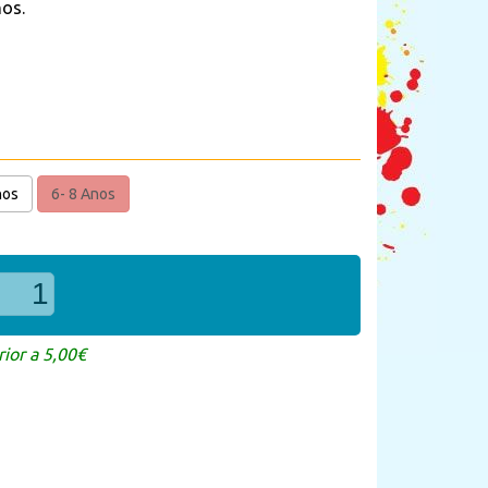
nos.
nos
6- 8 Anos
ior a 5,00€