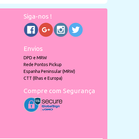
Siga-nos !
Envios
DPD e MRW
Rede Pontos Pickup
Espanha Peninsular (MRW)
CTT (Ilhas e Europa)
Compre com Segurança