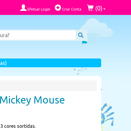
0
(
)
Efetuar Login
Criar Conta
as)
 Mickey Mouse
3 cores sortidas.