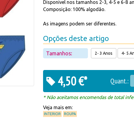
Disponivel nos tamanhos 2-3, 4-5 e 6-8 a
Composição: 100% algodão.
As imagens podem ser diferentes.
Opções deste artigo
Tamanhos:
2- 3 Anos
4- 5 A
4,50 €*
Quant.:
* Não aceitamos encomendas de total infer
Veja mais em:
INTERIOR
ROUPA