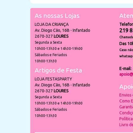
As nossas Lojas
Aten
LOJA DA CRIANÇA
Telefo
219 8
Av. Diogo Cão, 16B - Infantado
2670-327
LOURES
Chamada 
Segunda a Sexta
Das 10
10h00-13h30 e 14h30-19h00
Caso não
Sábados e Feriados
whatsap
10h00-13h30
E-mail:
Artigos de Festa
apoio@
LOJA FESTASPARTY
Av. Diogo Cão, 16B - Infantado
Apoi
2670-327
LOURES
Envios
Segunda a Sexta
Como E
10h00-13h30 e 14h30-19h00
Garant
Sábados e Feriados
Condiç
10h00-13h30
Polític
Livro 